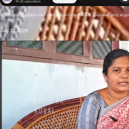
ஆசிரியரா இருந்தப்ப என் மாச சம்பளம் ரூ.4000… இப்ப என் மாத வரு
July 23, 2025