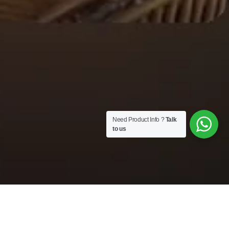
Need Product Info ?
Talk
to us